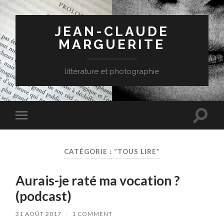
JEAN-CLAUDE
MARGUERITE
littérature et photographie
Toggle
Toggle
search
mobile
field
menu
CATÉGORIE :
“TOUS LIRE”
Aurais-je raté ma vocation ?
(podcast)
31 AOÛT 2017
/
1 COMMENT