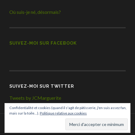
Où suis-je né, désormais?
SUIVEZ-MOI SUR FACEBOOK
SUIVEZ-MOI SUR TWITTER
Tweets by JCMarguerite
Confidentialité et cookies (quand il s'agit de pâtisserie, j'en suis assez fan,
mais sur la toile…).
Politique relative aux cookies
© 2026
JEAN-CLAUDE MARGUERITE
—
UP ↑