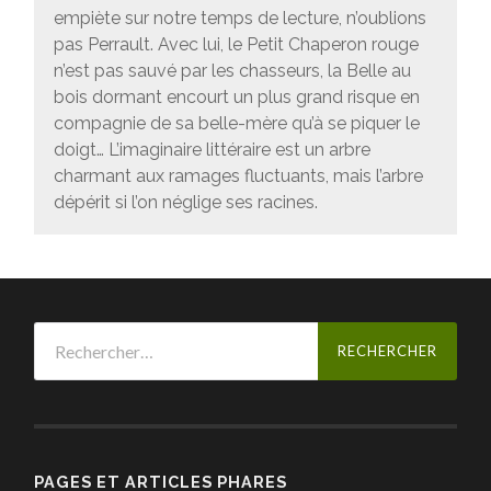
empiète sur notre temps de lecture, n’oublions
pas Perrault. Avec lui, le Petit Chaperon rouge
n’est pas sauvé par les chasseurs, la Belle au
bois dormant encourt un plus grand risque en
compagnie de sa belle-mère qu’à se piquer le
doigt… L’imaginaire littéraire est un arbre
charmant aux ramages fluctuants, mais l’arbre
dépérit si l’on néglige ses racines.
Rechercher :
PAGES ET ARTICLES PHARES