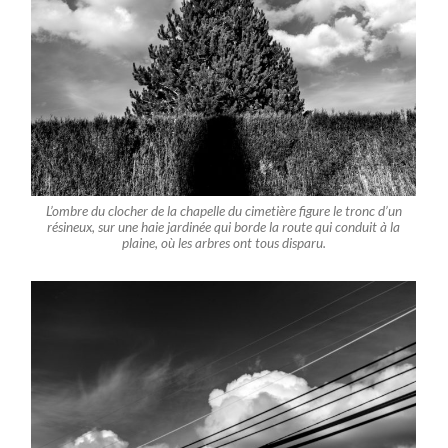
L’ombre du clocher de la chapelle du cimetière figure le tronc d’un
résineux, sur une haie jardinée qui borde la route qui conduit à la
plaine, où les arbres ont tous disparu.