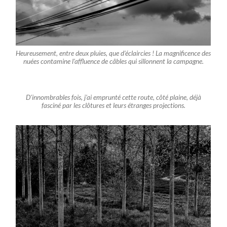
Heureusement, entre deux pluies, que d’éclaircies ! La magnificence des
nuées contamine l’affluence de câbles qui sillonnent la campagne.
D’innombrables fois, j’ai emprunté cette route, côté plaine, déjà
fasciné par les clôtures et leurs étranges projections.