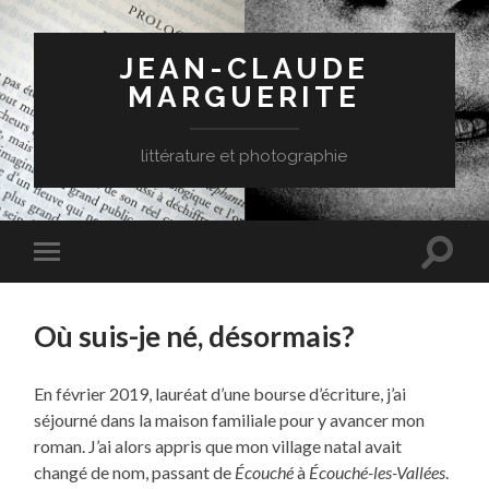
JEAN-CLAUDE
MARGUERITE
littérature et photographie
Toggle
Toggle
search
mobile
field
menu
Où suis-je né, désormais?
En février 2019, lauréat d’une bourse d’écriture, j’ai
séjourné dans la maison familiale pour y avancer mon
roman. J’ai alors appris que mon village natal avait
changé de nom, passant de
Écouché
à
Écouché-les-Vallées
.