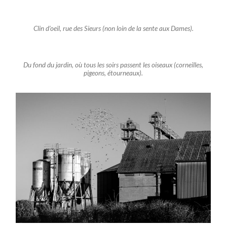
Clin d’oeil,
rue des Sieurs
(non loin de la
sente aux Dames
).
Du fond du jardin, où tous les soirs passent les oiseaux (corneilles,
pigeons, étourneaux).