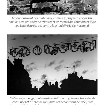
Le foisonnement des matériaux, comme le pragmatisme de leur
emploi, crée des effets de textures et de formes qui contrastent avec
les lignes épurées des contre-jour qu’offre le ciel normand.
Ciel terne, ennuagé, mais aussi ces toitures anguleuses, hérissées de
cheminées et d’antennes (ici, avec ces décorations de Noël) : tel