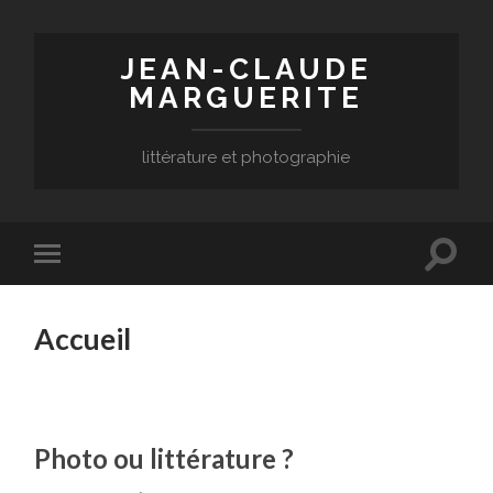
JEAN-CLAUDE
MARGUERITE
littérature et photographie
Toggle
Toggle
search
mobile
field
menu
Accueil
Photo ou littérature ?