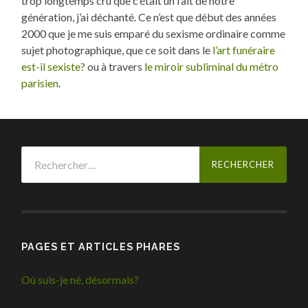
trop longtemps cru que c’était un fait de notre
génération, j’ai déchanté. Ce n’est que début des années
2000 que je me suis emparé du sexisme ordinaire comme
sujet photographique, que ce soit dans le
l’art funéraire
est-il sexiste?
ou à travers
le miroir subliminal du métro
parisien
.
Rechercher :
PAGES ET ARTICLES PHARES
Où suis-je né, désormais?