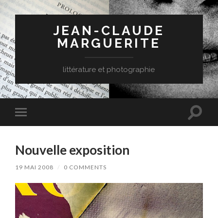
JEAN-CLAUDE
MARGUERITE
littérature et photographie
Toggle
Toggle
search
mobile
field
menu
Nouvelle exposition
19 MAI 2008
/
0 COMMENTS