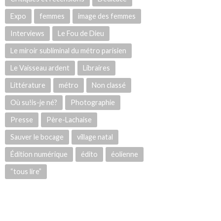
Expo
femmes
image des femmes
Interviews
Le Fou de Dieu
Le miroir subliminal du métro parisien
Le Vaisseau ardent
Libraires
Littérature
métro
Non classé
Où su!is-je né?
Photographie
Presse
Père-Lachaise
Sauver le bocage
village natal
Édition numérique
édito
éolienne
“tous lire”