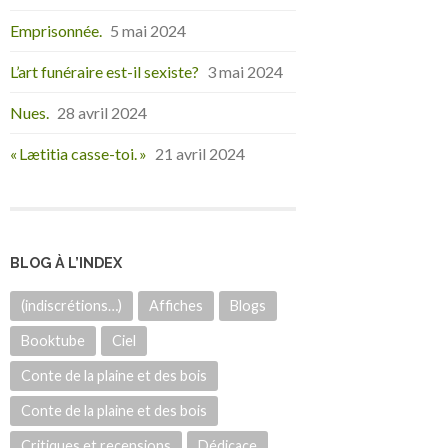
Emprisonnée.
5 mai 2024
L’art funéraire est-il sexiste?
3 mai 2024
Nues.
28 avril 2024
« Lætitia casse-toi. »
21 avril 2024
BLOG À L’INDEX
(indiscrétions…)
Affiches
Blogs
Booktube
Ciel
Conte de la plaine et des bois
Conte de la plaine et des bois
Critiques et recensions
Dédicace