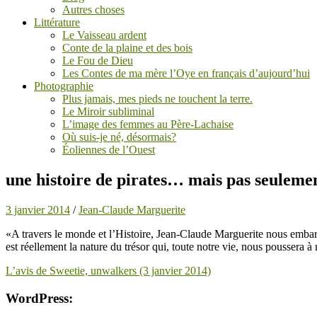
Autres choses
Littérature
Le Vaisseau ardent
Conte de la plaine et des bois
Le Fou de Dieu
Les Contes de ma mère l’Oye en français d’aujourd’hui
Photographie
Plus jamais, mes pieds ne touchent la terre.
Le Miroir subliminal
L’image des femmes au Père-Lachaise
Où suis-je né, désormais?
Éoliennes de l’Ouest
une histoire de pirates… mais pas seuleme
3 janvier 2014
/
Jean-Claude Marguerite
«A travers le monde et l’Histoire, Jean-Claude Marguerite nous embarq
est réellement la nature du trésor qui, toute notre vie, nous poussera
L’avis de Sweetie, unwalkers (3 janvier 2014)
WordPress: