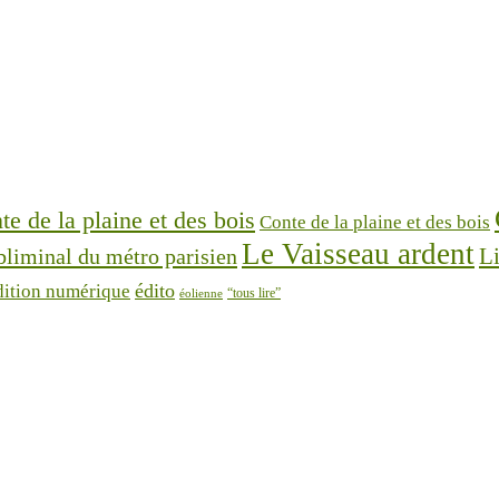
te de la plaine et des bois
Conte de la plaine et des bois
Le Vaisseau ardent
bliminal du métro parisien
Li
édito
dition numérique
“tous lire”
éolienne