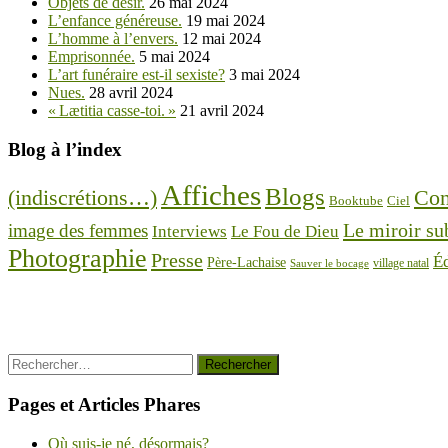
Objets de désir.
26 mai 2024
L’enfance généreuse.
19 mai 2024
L’homme à l’envers.
12 mai 2024
Emprisonnée.
5 mai 2024
L’art funéraire est-il sexiste?
3 mai 2024
Nues.
28 avril 2024
« Lætitia casse-toi. »
21 avril 2024
Blog à l’index
Affiches
Blogs
Con
(indiscrétions…)
Booktube
Ciel
Le miroir su
image des femmes
Interviews
Le Fou de Dieu
Photographie
Presse
É
Père-Lachaise
village natal
Sauver le bocage
Rechercher :
Pages et Articles Phares
Où suis-je né, désormais?