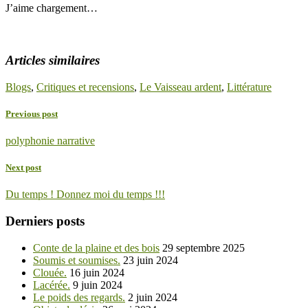
J’aime
chargement…
Articles similaires
Blogs
,
Critiques et recensions
,
Le Vaisseau ardent
,
Littérature
Previous post
polyphonie narrative
Next post
Du temps ! Donnez moi du temps !!!
Derniers posts
Conte de la plaine et des bois
29 septembre 2025
Soumis et soumises.
23 juin 2024
Clouée.
16 juin 2024
Lacérée.
9 juin 2024
Le poids des regards.
2 juin 2024