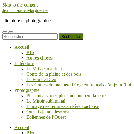
Skip to the content
Jean-Claude Marguerite
littérature et photographie
Toggle
Toggle
Rechercher :
mobile
search
menu
field
Accueil
Blog
Autres choses
Littérature
Le Vaisseau ardent
Conte de la plaine et des bois
Le Fou de Dieu
Les Contes de ma mère l’Oye en français d’aujourd’hui
Photographie
Plus jamais, mes pieds ne touchent la terre.
Le Miroir subliminal
L’image des femmes au Père-Lachaise
Où suis-je né, désormais?
Éoliennes de l’Ouest
Accueil
Blog