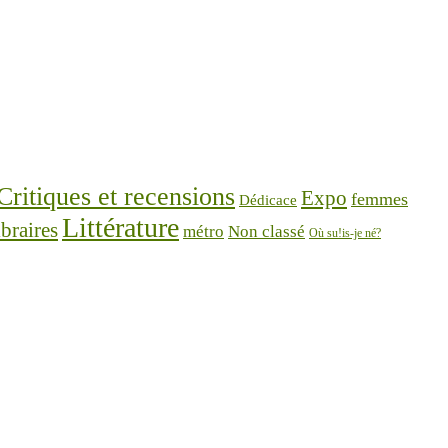
Critiques et recensions
Expo
femmes
Dédicace
Littérature
braires
métro
Non classé
Où su!is-je né?